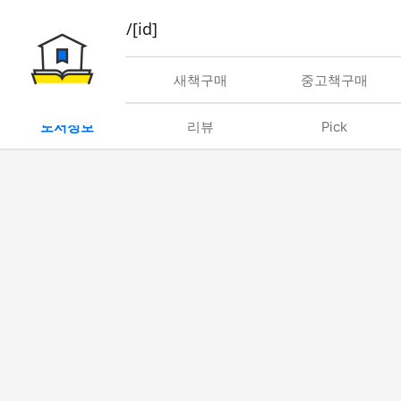
book/rent/[id]
대여
새책구매
중고책구매
도서정보
리뷰
Pick