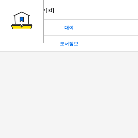
book/rent/[id]
대여
도서정보