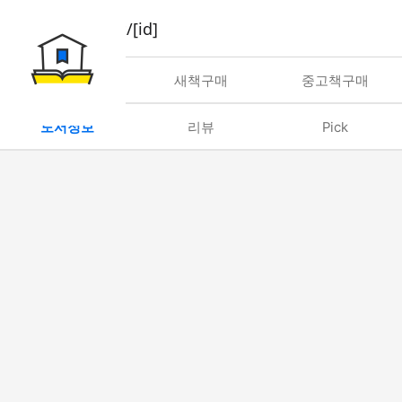
book/rent/[id]
대여
새책구매
중고책구매
도서정보
리뷰
Pick