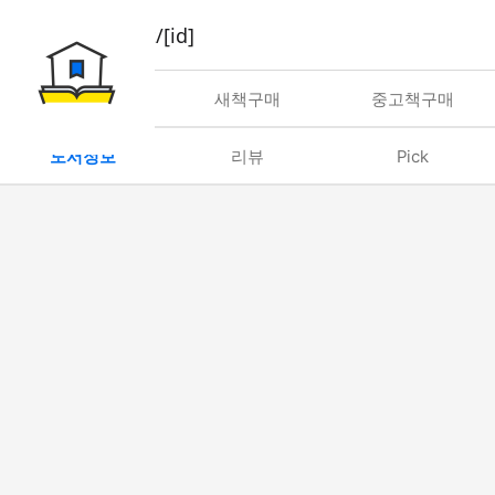
book/rent/[id]
대여
새책구매
중고책구매
도서정보
리뷰
Pick