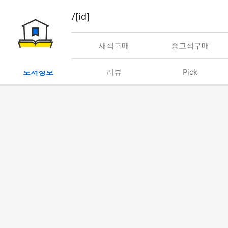
book/rent/[id]
대여
새책구매
중고책구매
도서정보
리뷰
Pick