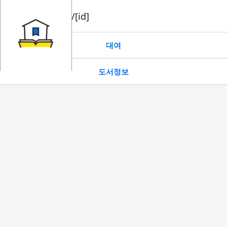
book/rent/[id]
대여
도서정보