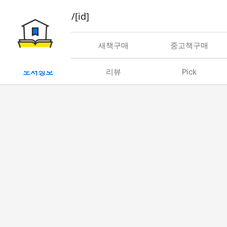
book/rent/[id]
대여
새책구매
중고책구매
도서정보
리뷰
Pick