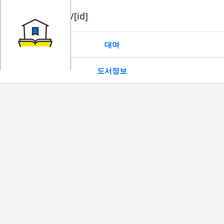
book/rent/[id]
대여
도서정보