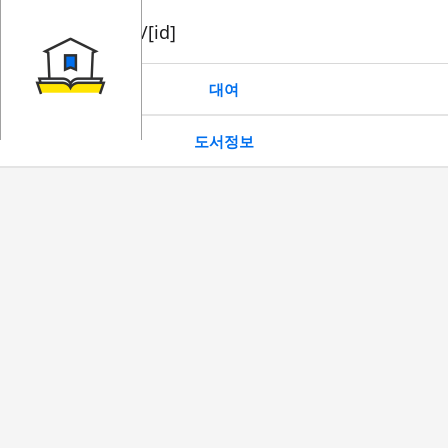
book/rent/[id]
대여
도서정보