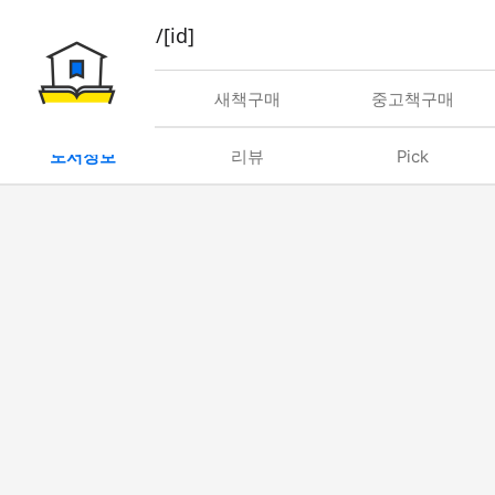
book/rent/[id]
대여
새책구매
중고책구매
도서정보
리뷰
Pick