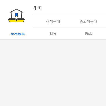
book/rent/[id]
대여
새책구매
중고책구매
도서정보
리뷰
Pick