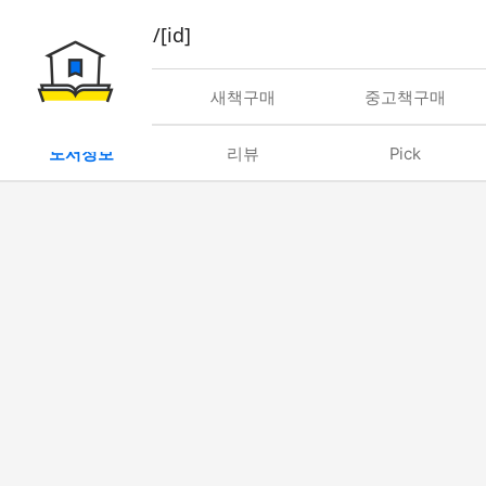
book/rent/[id]
대여
새책구매
중고책구매
도서정보
리뷰
Pick