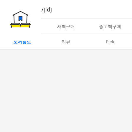
book/rent/[id]
대여
새책구매
중고책구매
도서정보
리뷰
Pick