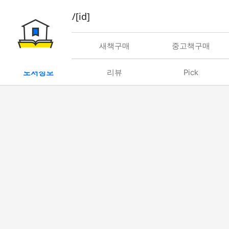
book/rent/[id]
대여
새책구매
중고책구매
도서정보
리뷰
Pick