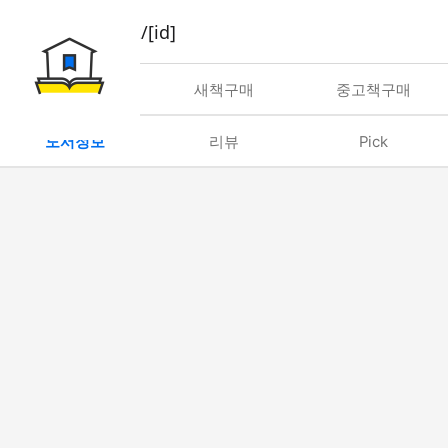
book/rent/[id]
대여
새책구매
중고책구매
도서정보
리뷰
Pick