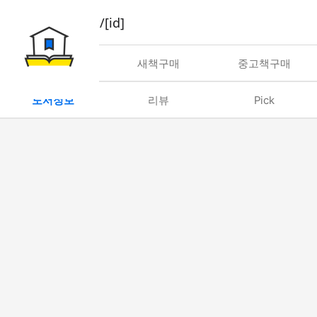
book/rent/[id]
대여
새책구매
중고책구매
도서정보
리뷰
Pick