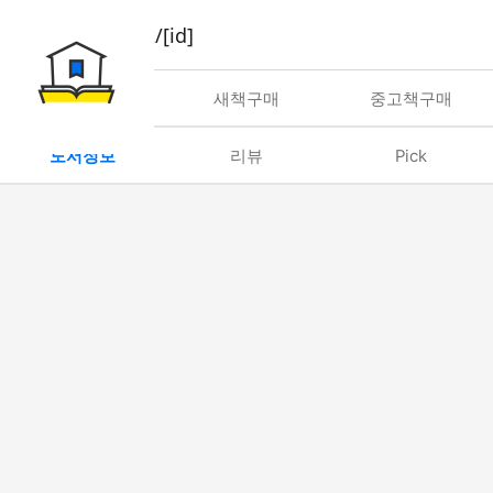
book/rent/[id]
대여
새책구매
중고책구매
도서정보
리뷰
Pick