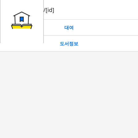
book/rent/[id]
대여
도서정보