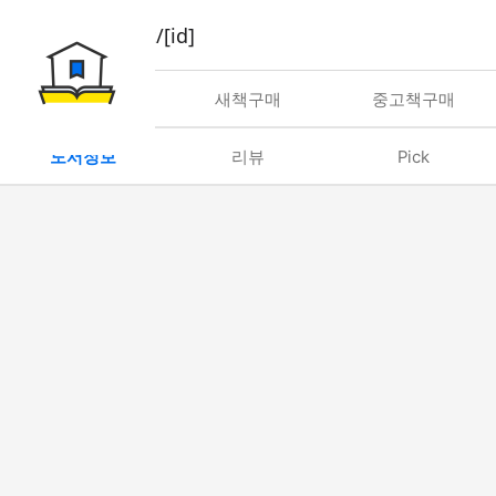
book/rent/[id]
대여
새책구매
중고책구매
도서정보
리뷰
Pick