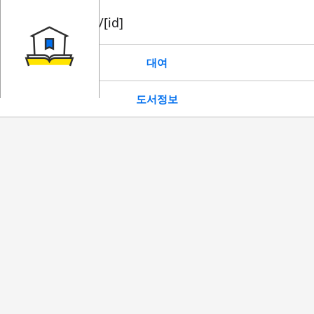
book/rent/[id]
대여
도서정보