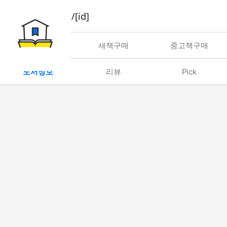
book/rent/[id]
대여
새책구매
중고책구매
도서정보
리뷰
Pick