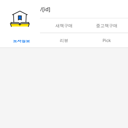
book/rent/[id]
대여
새책구매
중고책구매
도서정보
리뷰
Pick