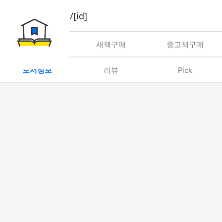
book/rent/[id]
대여
새책구매
중고책구매
도서정보
리뷰
Pick