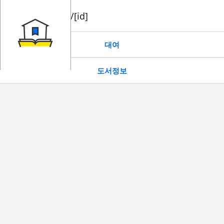
book/rent/[id]
대여
도서정보