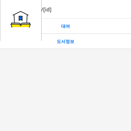
book/rent/[id]
대여
도서정보