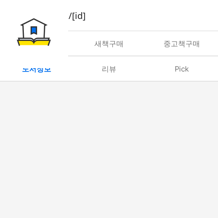
book/rent/[id]
대여
새책구매
중고책구매
도서정보
리뷰
Pick