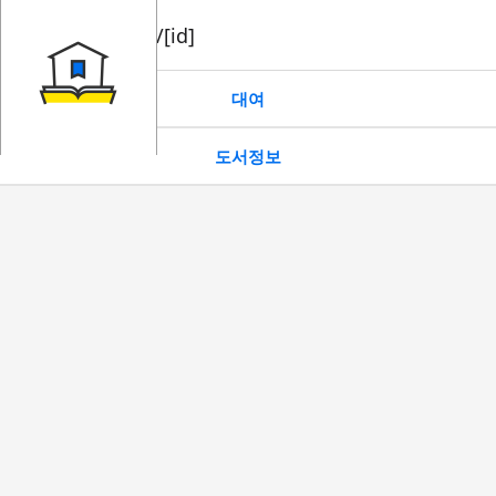
book/rent/[id]
대여
도서정보