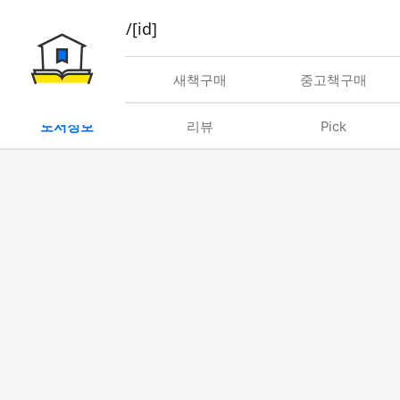
book/rent/[id]
대여
새책구매
중고책구매
도서정보
리뷰
Pick