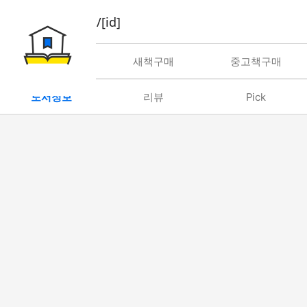
book/rent/[id]
대여
새책구매
중고책구매
도서정보
리뷰
Pick