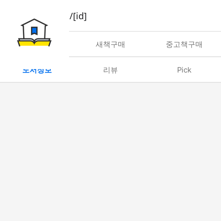
book/rent/[id]
대여
새책구매
중고책구매
도서정보
리뷰
Pick