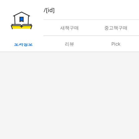
book/rent/[id]
대여
새책구매
중고책구매
도서정보
리뷰
Pick