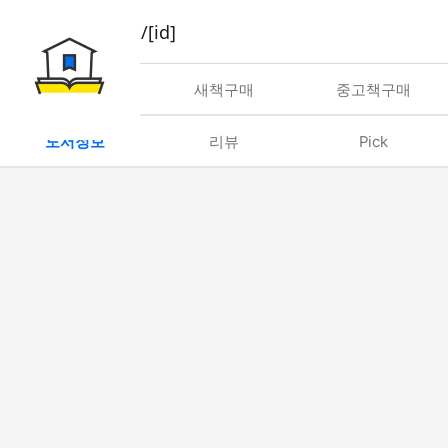
book/rent/[id]
대여
새책구매
중고책구매
도서정보
리뷰
Pick