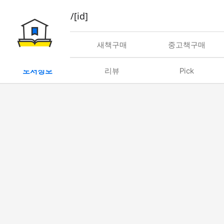
book/rent/[id]
대여
새책구매
중고책구매
도서정보
리뷰
Pick