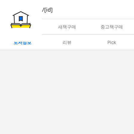
book/rent/[id]
대여
새책구매
중고책구매
도서정보
리뷰
Pick