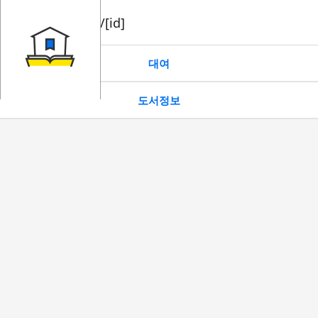
book/rent/[id]
대여
도서정보