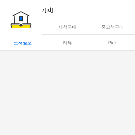
book/rent/[id]
대여
새책구매
중고책구매
도서정보
리뷰
Pick