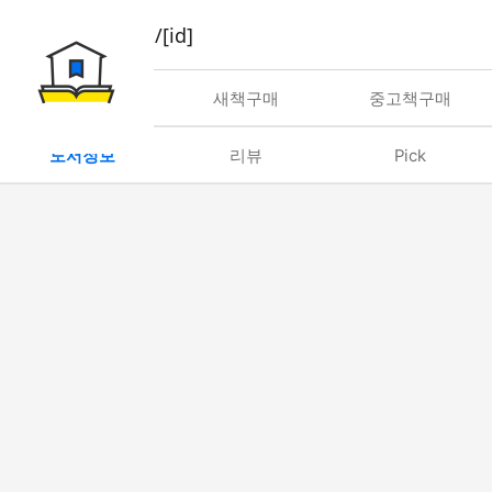
book/rent/[id]
대여
새책구매
중고책구매
도서정보
리뷰
Pick