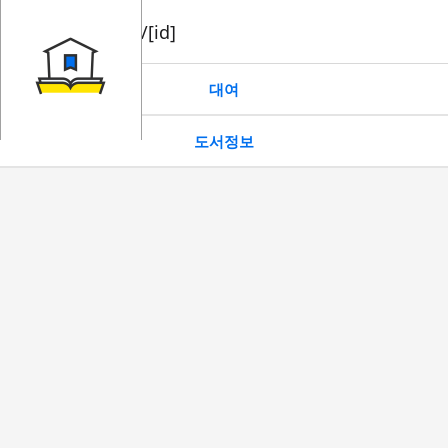
book/rent/[id]
대여
도서정보