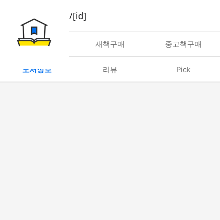
book/rent/[id]
대여
새책구매
중고책구매
도서정보
리뷰
Pick