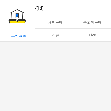
book/rent/[id]
대여
새책구매
중고책구매
도서정보
리뷰
Pick