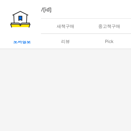
book/rent/[id]
대여
새책구매
중고책구매
도서정보
리뷰
Pick