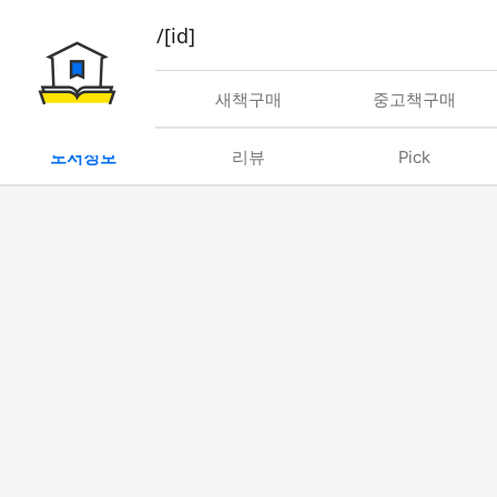
book/rent/[id]
대여
새책구매
중고책구매
도서정보
리뷰
Pick