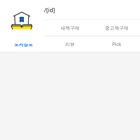
book/rent/[id]
대여
새책구매
중고책구매
도서정보
리뷰
Pick