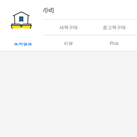
book/rent/[id]
대여
새책구매
중고책구매
도서정보
리뷰
Pick