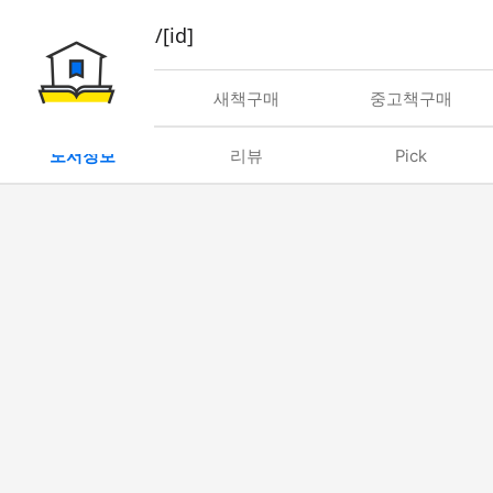
book/rent/[id]
대여
새책구매
중고책구매
도서정보
리뷰
Pick