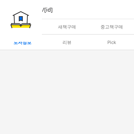
book/rent/[id]
대여
새책구매
중고책구매
도서정보
리뷰
Pick