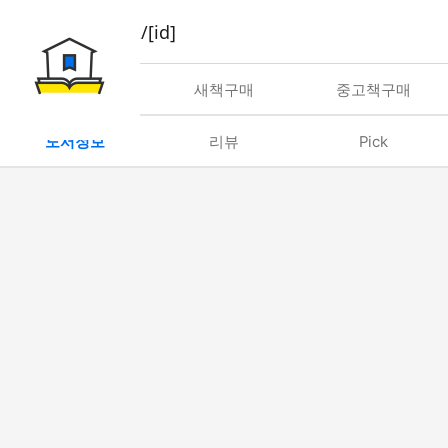
book/rent/[id]
대여
새책구매
중고책구매
도서정보
리뷰
Pick