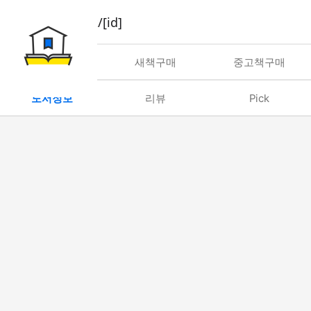
book/rent/[id]
대여
새책구매
중고책구매
도서정보
리뷰
Pick