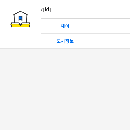
book/rent/[id]
대여
도서정보