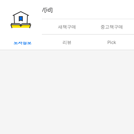
book/rent/[id]
대여
새책구매
중고책구매
도서정보
리뷰
Pick